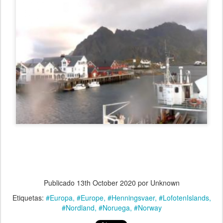
Publicado
13th October 2020
por Unknown
Etiquetas:
#Europa
#Europe
#Henningsvaer
#LofotenIslands
#Nordland
#Noruega
#Norway