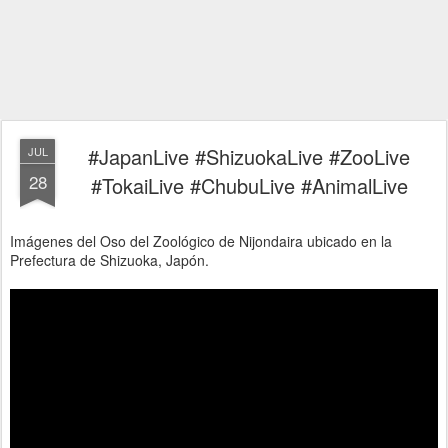
#JapanLive #ShizuokaLive #ZooLive
JUL
28
#TokaiLive #ChubuLive #AnimalLive
Imágenes del Oso del Zoológico de Nijondaira ubicado en la
Prefectura de Shizuoka, Japón.